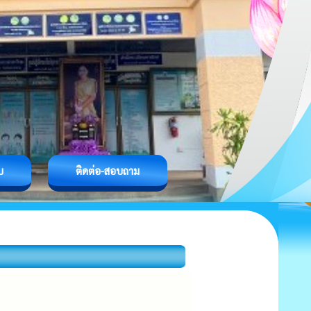
บ
ติดต่อ-สอบถาม