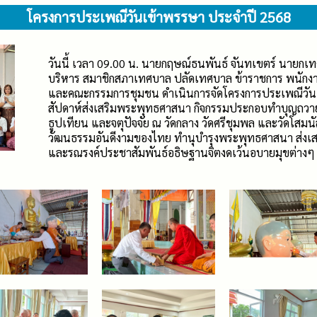
โครงการประเพณีวันเข้าพรรษา ประจำปี 2568
วันนี้ เวลา 09.00 น. นายกฤษณ์ธนพันธ์ จันทเขตร์ นายก
บริหาร สมาชิกสภาเทศบาล ปลัดเทศบาล ข้าราชการ พนักงา
และคณะกรรมการชุมชน ดำเนินการจัดโครงการประเพณีวัน
สัปดาห์ส่งเสริมพระพุทธศาสนา กิจกรรมประกอบทำบุญถวา
ธูปเทียน และจตุปัจจัย ณ วัดกลาง วัดศรีชุมพล และวัดโสมนัส
วัฒนธรรมอันดีงามของไทย ทำนุบำรุงพระพุทธศาสนา ส่งเสริม
และรณรงค์ประชาสัมพันธ์อธิษฐานจิตงดเว้นอบายมุขต่างๆ