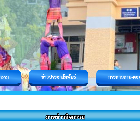
จกรรม
ข่าวประชาสัมพันธ์
กระดานถาม-ตอ